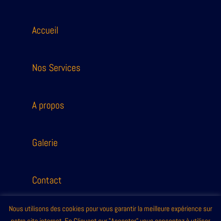
Accueil
Nos Services
A propos
Galerie
Contact
Nous utilisons des cookies pour vous garantir la meilleure expérience sur
info@egdi.be
|
02/732.11.11
–
0495/12.11.11
–
0483/60.11.32
notre site internet. En Cliquant sur "Accepter" vous consentez à utiliser